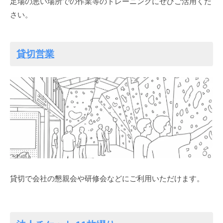
足場の悪い場所での作業等のトレーニングにぜひご活用くだ
s
U
山
さい。
C
N
2026-
岳
K
a
07-
・
31
v
ク
貸切営業
by
e
ラ
ms-
T
イ
kumo
ミ
R
ン
U
グ
N
協
K
会
加
盟
施
貸切で会社の懇親会や研修会などにご利用いただけます。
設