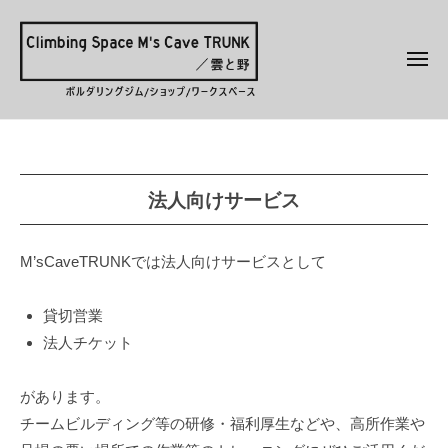
ク
コ
ラ
ン
イ
メ
テ
ミ
ニ
ュ
ン
ン
ー
ク
ボ
グ
ツ
ラ
ル
ス
へ
ペ
ダ
イ
ス
法
ー
リ
法人向けサービス
ミ
キ
ス
ン
人
ン
ッ
M
グ
グ
プ
向
M’sCaveTRUNKでは法人向けサービスとして
'
専
ス
s
用
け
ペ
C
貸切営業
ジ
サ
a
ー
法人チケット
ム
v
ー
ス
／
e
鳥
M
があります。
ビ
T
取
'
チームビルディング等の研修・福利厚生などや、高所作業や
R
ス
県