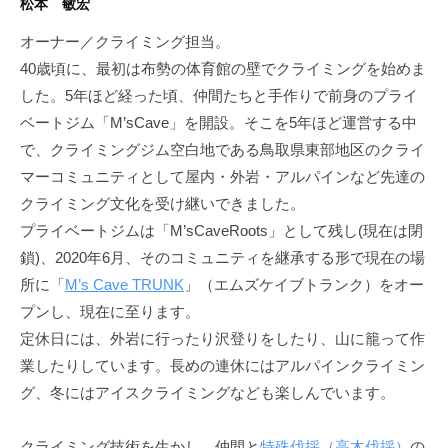
s
松本 敏宏
U
山
C
N
オーナー／クライミング担当。
岳
K
a
40歳頃に、最初は布勢の体育館の壁でクライミングを始めま
・
v
ク
した。5年ほど経った頃、仲間たちと手作りで前身のプライ
e
ラ
ベートジム「M’sCave」を開設。そこを5年ほど運営する中
T
イ
で、クライミングジム空白地である鳥取県東部地区のクライ
ミ
R
マーコミュニティとして屋内・外岩・アルパインなど先達の
ン
U
クライミング文化を受け継いできました。
グ
N
プライベートジムは「M’sCaveRoots」として残し(現在は閉
協
K
鎖)、2020年6月、そのコミュニティを継承する形で現在の場
会
所に「
M’s Cave TRUNK
」（エムズケイブトランク）をオー
加
プンし、現在に至ります。
盟
定休日には、外岩に行ったり沢登りをしたり、山に籠って作
施
業したりしています。長めの連休にはアルパインクライミン
設
グ、冬にはアイスクライミングなども楽しんでいます。
クライミング技術を生かし、仲間と
特殊伐採（高木伐採）
の