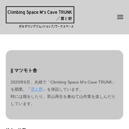
ク
コ
ラ
ン
イ
メ
テ
ミ
ニ
ュ
ン
ン
ー
ク
ボ
グ
ツ
ラ
ル
ス
へ
ペ
ダ
イ
ス
ABOUT
ー
リ
ミ
キ
ス
ン
US
ン
ッ
M
グ
|| マツモト舎
グ
プ
'
専
2026-
ス
2020年6月、夫婦で「Climbing Space M’s Cave TRUNK」
s
07-
用
を開業。「
雲と野
」を併設しています。
ペ
C
24
ジ
時には畑をしたり、里山再生を兼ねて山作業を楽しんだり
a
ー
by
ム
v
しています。
ms-
ス
／
e
kumo
鳥
M
T
取
'
R
県