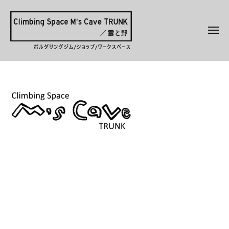
ク
コ
ラ
ン
イ
メ
テ
ミ
ニ
ュ
ン
ン
ー
ク
ボ
グ
ツ
ラ
ル
ス
へ
ペ
ダ
イ
ス
M’sCaveTRUNK
ー
リ
ミ
キ
ス
ン
ン
ッ
2026-
M
グ
グ
プ
07-
'
専
31
ス
s
用
by
ペ
C
ジ
ms-
a
ー
ム
kumo
v
ス
／
e
鳥
M
T
取
'
R
県