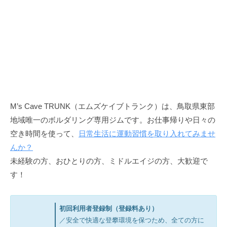
s
U
山
C
N
岳
K
a
・
v
ク
e
ラ
T
イ
ミ
R
ン
U
M’s Cave TRUNK（エムズケイブトランク）は、鳥取県東部
グ
N
地域唯一のボルダリング専用ジムです。お仕事帰りや日々の
協
K
空き時間を使って、
日常生活に運動習慣を取り入れてみませ
会
んか？
加
未経験の方、おひとりの方、ミドルエイジの方、大歓迎で
盟
す！
施
設
初回利用者登録制（登録料あり）
／安全で快適な登攀環境を保つため、全ての方に