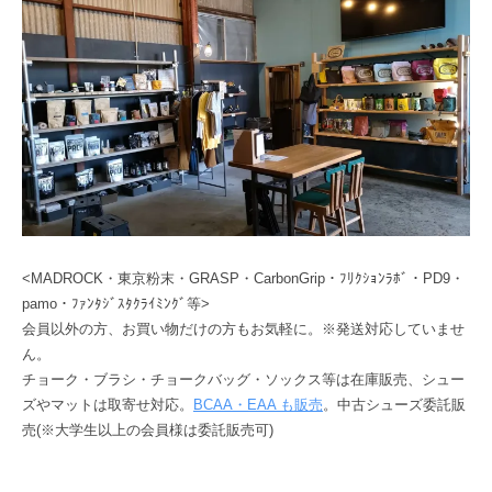
<MADROCK・東京粉末・GRASP・CarbonGrip・ﾌﾘｸｼｮﾝﾗﾎﾞ・PD9・
pamo・ﾌｧﾝﾀｼﾞｽﾀｸﾗｲﾐﾝｸﾞ等>
会員以外の方、お買い物だけの方もお気軽に。※発送対応していませ
ん。
チョーク・ブラシ・チョークバッグ・ソックス等は在庫販売、シュー
ズやマットは取寄せ対応。
BCAA・EAA も販売
。中古シューズ委託販
売(※大学生以上の会員様は委託販売可)